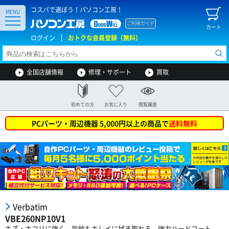
コスパで選ぼう！パソコン工房！
MENU
ご利用ガイド
カート
ログイン
おトクな会員登録（無料）
全国店舗情報
修理・サポート
買取
初めての方
お気に入り
閲覧履歴
PCパーツ・周辺機器 5,000円以上の商品で
送料無料
Verbatim
VBE260NP10V1
キズ・ホコリに強く、指紋もキレイに拭き取れる 強力ハードコート