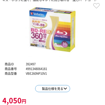
商品ID
392497
商品番号
4991348064181
商品型番
VBE260NP10V1
製品仕様を見る
4,050
円