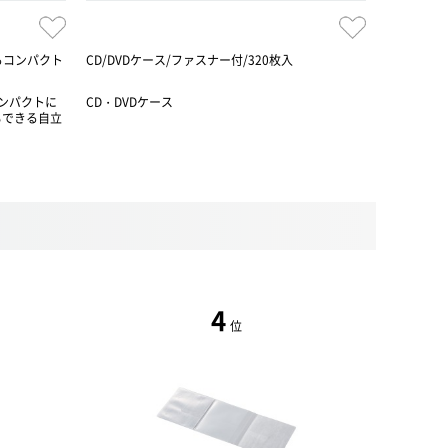
きるコンパクト
CD/DVDケース/ファスナー付/320枚入
CD/DVD/
をコンパクトに
CD・DVDケース
CD・DVD
もできる自立
4
位