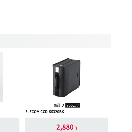
商品ID
766177
ELECOM CCD-SS320BK
ELECOM C
2,880
円