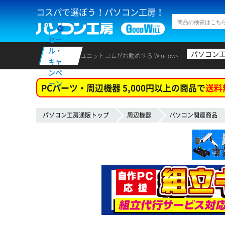
コスパで選ぼう！パソコン工房！
セー
ル・
パソコン
ユニットコムがお勧めする Windows.
キャ
ンペ
ーン
PCパーツ・周辺機器 5,000円以上の商品で
送料
パソコン工房通販トップ
周辺機器
パソコン関連商品