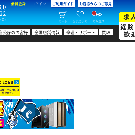
会員登録
ログイン
ご利用ガイド
お客様からのご意見
60
22
1
求
00 )
カート
お気に入り
閲覧履歴
経験
官公庁のお客様
全国店舗情報
修理・サポート
買取
歓