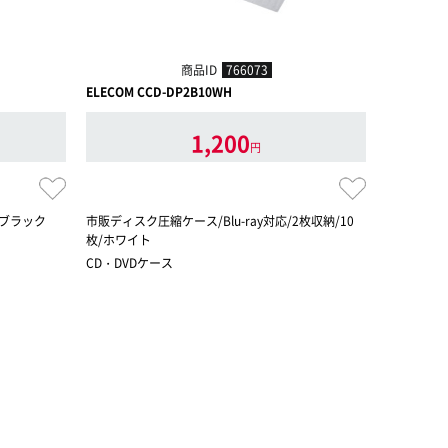
商品ID
766073
ELECOM CCD-DP2B10WH
ELECOM C
1,200
円
/ブラック
市販ディスク圧縮ケース/Blu-ray対応/2枚収納/10
CD/DVD
枚/ホワイト
CD・DVDケース
CD・DVD