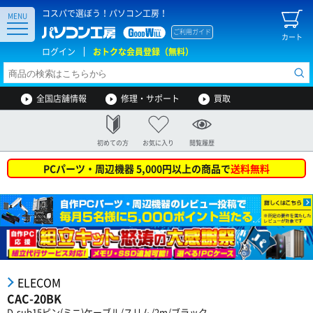
コスパで選ぼう！パソコン工房！
MENU
ご利用ガイド
カート
ログイン
おトクな会員登録（無料）
全国店舗情報
修理・サポート
買取
初めての方
お気に入り
閲覧履歴
PCパーツ・周辺機器 5,000円以上の商品で
送料無料
ELECOM
CAC-20BK
D-sub15ピン(ミニ)ケーブル/スリム/2m/ブラック