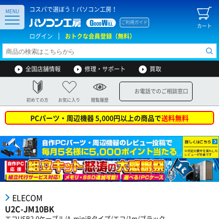
コスパで選ぼう！パソコン工房！
MENU
ご利用ガイド
カート
ログイン
おトクな会員登録（無料）
全国店舗情報
修理・サポート
買取
お電話でのご相談窓口
初めての方
お気に入り
閲覧履歴
PCパーツ・周辺機器 5,000円以上の商品で
送料無料
ELECOM
U2C-JM10BK
エコUSB2.0ケーブル/A-miniBタイプ/エコ/1m/ブラック