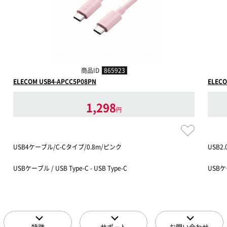
商品ID
865923
ELECOM USB4-APCC5P08PN
ELECO
1,298
円
USB4ケーブル/C-Cタイプ/0.8m/ピンク
USB2
USBケーブル / USB Type-C - USB Type-C
USBケー
特徴
サポート
お問い合わせ