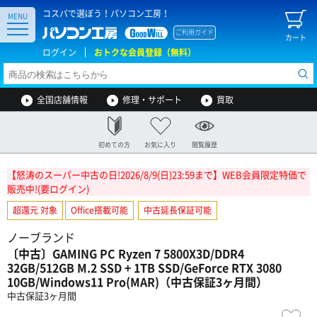
コスパで選ぼう！パソコン工房！
MENU
ご利用ガイド
カート
ログイン
おトクな会員登録（無料）
全国店舗情報
修理・サポート
買取
初めての方
お気に入り
閲覧履歴
【怒涛のスーパー中古の日!2026/8/9(日)23:59まで】WEB会員限定特価で
販売中!(要ログイン)
超還元 対象
Office搭載可能
中古延長保証可能
ノーブランド
〔中古〕GAMING PC Ryzen 7 5800X3D/DDR4
32GB/512GB M.2 SSD + 1TB SSD/GeForce RTX 3080
10GB/Windows11 Pro(MAR)（中古保証3ヶ月間）
中古保証3ヶ月間