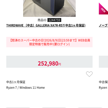
NEW
商品ID
1244759
THIRDWAVE 〔中古〕GALLERIA XA7R-R57(中古1ヶ月保証)
ノーブ
【怒涛のスーパー中古の日!2026/8/9(日)23:59まで】WEB会員
限定特価で販売中!(要ログイン)
252,980
円
中古1ヶ月保証
中古保
Ryzen 7 / Windows 11 Home
Ryzen