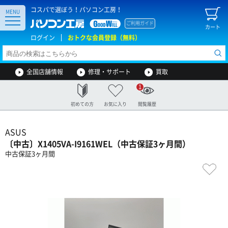
コスパで選ぼう！パソコン工房！
MENU
ご利用ガイド
カート
ログイン
おトクな会員登録（無料）
全国店舗情報
修理・サポート
買取
1
初めての方
お気に入り
閲覧履歴
ASUS
〔中古〕X1405VA-I9161WEL（中古保証3ヶ月間）
中古保証3ヶ月間