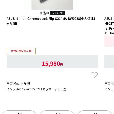
商品ID
1247198
ASUS 〔中古〕Chromebook Flip C214MA-BW0028(中古保証3
ASUS 
ヶ月間)
M902
(2.3G
11 H
中古延長保証可能
15,980
円
中古保証3ヶ月間
中古1
インテル® Celeron® プロセッサー / 11.6型
インテル®