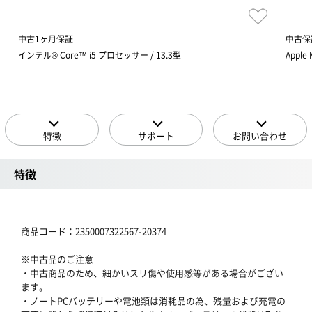
中古1ヶ月保証
中古保
インテル® Core™ i5 プロセッサー / 13.3型
Apple 
特徴
サポート
お問い合わせ
特徴
商品コード：2350007322567-20374
※中古品のご注意
・中古商品のため、細かいスリ傷や使用感等がある場合がござい
ます。
・ノートPCバッテリーや電池類は消耗品の為、残量および充電の