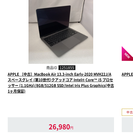
NEW
商品ID
1251855
APPLE 〔中古〕MacBook Air 13.3-inch Early-2020 MVH22J/A
APPL
スペースグレイ (第10世代)クアッドコア Intel® Core™ i5 プロセ
ッサー (1.1GHz)/8GB/512GB SSD/Intel Iris Plus Graphics(中古
1ヶ月保証)
中古
26,980
円