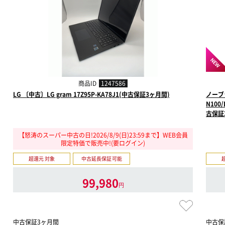
NEW
商品ID
1247586
LG 〔中古〕LG gram 17Z95P-KA78J1(中古保証3ヶ月間)
ノーブラ
N100/
古保証
【怒涛のスーパー中古の日!2026/8/9(日)23:59まで】WEB会員
限定特価で販売中!(要ログイン)
超還元 対象
中古延長保証可能
99,980
円
中古保証3ヶ月間
中古保