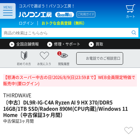
コスパで選ぼう！パソコン工房！
MENU
ご利用ガイド
カート
ログイン
おトクな会員登録（無料）
全国店舗情報
修理・サポート
買取
1
お電話でのご相談窓口
初めての方
お気に入り
閲覧履歴
【怒涛のスーパー中古の日!2026/8/9(日)23:59まで】WEB会員限定特価で
販売中!(要ログイン)
THIRDWAVE
〔中古〕DL9R-IG-C4A Ryzen AI 9 HX 370/DDR5
16GB/1TB SSD/Radeon 890M(CPU内蔵)/Windows 11
Home（中古保証3ヶ月間）
中古保証3ヶ月間