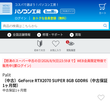
コスパで選ぼう！パソコン工房！
MENU
ご利用ガイド
カート
ログイン
おトクな会員登録（無料）
全国店舗情報
修理・サポート
買取
1
初めての方
お気に入り
閲覧履歴
【怒涛のスーパー中古の日!2026/8/9(日)23:59まで】WEB会員限定特価で
販売中!(要ログイン)
Palit
〔中古〕GeForce RTX2070 SUPER 8GB GDDR6（中古保証
1ヶ月間）
中古保証1ヶ月間