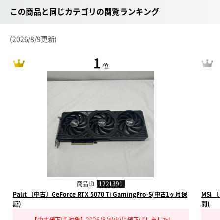
この商品と同じカテゴリの閲覧ランキング
(2026/8/9更新)
1
位
商品ID
1221391
Palit 〔中古〕GeForce RTX 5070 Ti GamingPro-S(中古1ヶ月保
MSI 
証)
間)
【中古値下げ 対象】2026/8/4(火)に値下げしました!