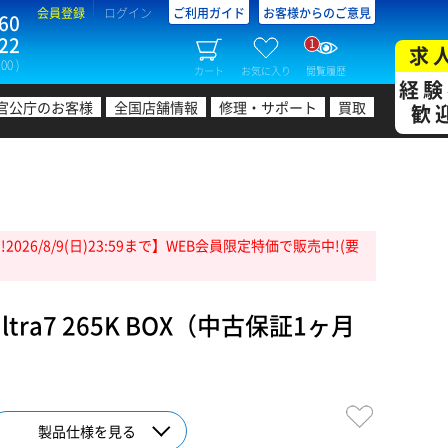
会員登録
ログイン
ご利用ガイド
お客様からのご意見
60
22
1
求
00 )
カート
お気に入り
閲覧履歴
経験
官公庁のお客様
全国店舗情報
修理・サポート
買取
歓
26/8/9(日)23:59まで】WEB会員限定特価で販売中!(要
ltra7 265K BOX（中古保証1ヶ月
製品仕様を見る