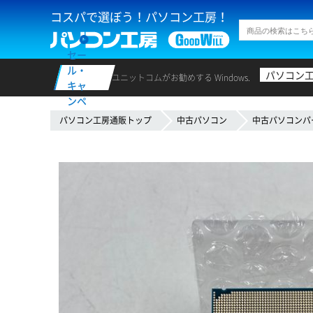
コスパで選ぼう！パソコン工房！
セー
ル・
パソコン
ユニットコムがお勧めする Windows.
キャ
ンペ
ーン
パソコン工房通販トップ
中古パソコン
中古パソコンパ