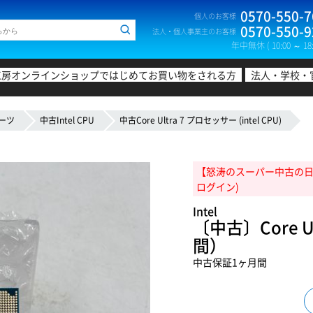
0570-550-7
個人のお客様
0570-550-9
法人・個人事業主のお客様
年中無休 ( 10:00 ～ 18:
工房オンラインショップではじめてお買い物をされる方
法人・学校・
ーツ
中古Intel CPU
中古Core Ultra 7 プロセッサー (intel CPU)
【怒涛のスーパー中古の日!20
ログイン)
Intel
〔中古〕Core U
間）
中古保証1ヶ月間