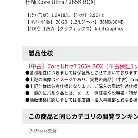
仕様[Core Ultra7 265K BOX]
【ｿｹｯﾄ形状】 LGA1851 【ｸﾛｯｸ】 3.9GHz
【ｺｱ/ｽﾚｯﾄﾞ数】 20/20 【L2/L3ｷｬｯｼｭ】 36MB/30MB
【TDP】 125W 【グラフィックス】 Intel Graphics
製品仕様
〔中古〕Core Ultra7 265K BOX（中
●各種相性につきましては保証外とさせて頂いております
●上記の画像はイメージであり、実物の商品(〔中古〕Core U
●上記仕様は参考仕様となります、ご購入の際は別途仕様
●一般的にバルク品とは、メーカー保証書や説明書・箱が
●通販価格に関しましては各店舗・法人事業部と異なる場
この商品と同じカテゴリの閲覧ランキ
(2026/8/8更新)