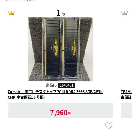
1
位
商品ID
1246461
Corsair 〔中古〕デスクトップPC用 DDR4 2666 8GB 2枚組
TEAM
XMP(中古保証1ヶ月間)
古保証
7,960
円