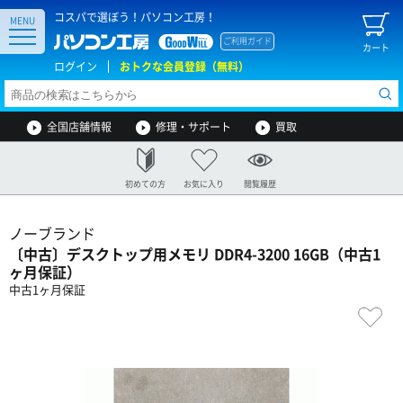
コスパで選ぼう！パソコン工房！
MENU
ご利用ガイド
カート
ログイン
おトクな会員登録（無料）
全国店舗情報
修理・サポート
買取
初めての方
お気に入り
閲覧履歴
ノーブランド
〔中古〕デスクトップ用メモリ DDR4-3200 16GB（中古1
ヶ月保証）
中古1ヶ月保証