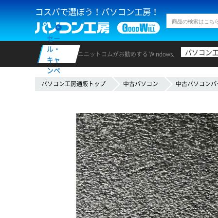
コスパで選ぼう！パソコン工房！
セー
ル・
パソコン
ユニットコムがお勧めする Windows.
キャ
ンペ
ーン
パソコン工房通販トップ
中古パソコン
中古パソコンパ