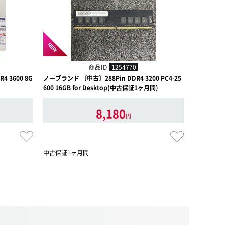
NEW
商品ID
1254770
 3600 8G
ノーブランド 〔中古〕288Pin DDR4 3200 PC4-25
ノーブランド
600 16GB for Desktop(中古保証1ヶ月間)
66 16GB
8,180
円
中古保証1ヶ月間
中古保証1