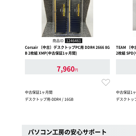
商品ID
1246461
Corsair 〔中古〕デスクトップPC用 DDR4 2666 8G
TEAM 〔中
B 2枚組 XMP(中古保証1ヶ月間)
2枚組 SPD
7,960
円
中古保証1ヶ月間
中古保証1
デスクトップ用-DDR4 / 16GB
デスクトップ用
パソコン工房の安心サポート