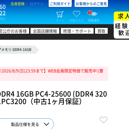
会員登録
ログイン
ご利用ガイド
お客様からのご意見
60
22
1
求
00 )
カート
お気に入り
閲覧履歴
経験
官公庁のお客様
全国店舗情報
修理・サポート
買取
歓
モリ-DDR4-16GB
26/8/9(日)23:59まで】WEB会員限定特価で販売中!(要
4 16GB PC4-25600 (DDR4 320
GB1PC3200（中古1ヶ月保証）
製品仕様を見る