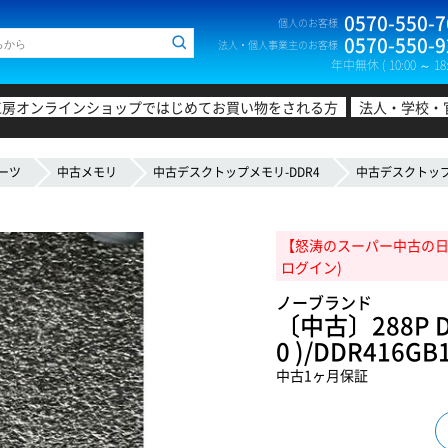
0570-550-7
個人のお客様
0570-550-9
法人・個人事業主のお客様
年中無休 ( 10:00 ～ 18:
工房オンラインショップではじめてお買い物をされる方
法人・学校・
ーツ
中古メモリ
中古デスクトップメモリ-DDR4
中古デスクトップメ
【怒涛のスーパー中古の日!20
ログイン)
ノーブランド
〔中古〕288P DDR
0 )/DDR416
中古1ヶ月保証