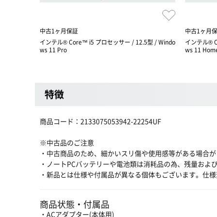
中古1ヶ月保証
中古1ヶ月
インテル® Core™ i5 プロセッサー / 12.5型 / Windo
インテル® Co
ws 11 Pro
ws 11 Hom
特徴
商品コード：2133075053942-22254UF
※中古品のご注意
・中古商品のため、細かいスリ傷や使用感等がある場合が
・ノートPCバッテリーや電池類は消耗品の為、残量およ
・新品とは仕様や付属品が異なる個体もございます。仕様
商品状態・付属品
・ACアダプター(本体用)