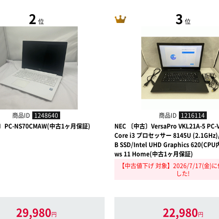
2
3
位
位
商品ID
1248640
商品ID
1216114
〕PC-NS70CMAW(中古1ヶ月保証)
NEC 〔中古〕VersaPro VKL21A-5 PC-
Core i3 プロセッサー 8145U (2.1GHz)
B SSD/Intel UHD Graphics 620(CP
ws 11 Home(中古1ヶ月保証)
【中古値下げ 対象】2026/7/17(金
した!
29,980
22,980
円
円