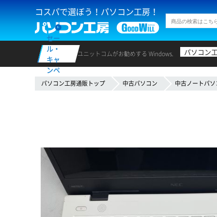
コスパで選ぼう！パソコン工房！
セー
ル・
パソコン
ユニットコムがお勧めする Windows.
キャ
ンペ
ーン
パソコン工房通販トップ
中古パソコン
中古ノートパソ