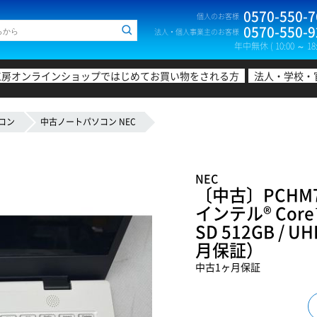
0570-550-7
個人のお客様
0570-550-9
法人・個人事業主のお客様
年中無休 ( 10:00 ～ 18:
工房オンラインショップではじめてお買い物をされる方
法人・学校・
コン
中古ノートパソコン NEC
NEC
〔中古〕PCHM750
インテル® Core™
SD 512GB / 
月保証）
中古1ヶ月保証