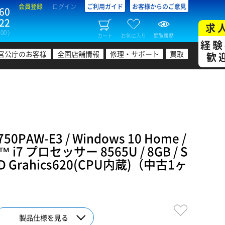
会員登録
ログイン
ご利用ガイド
お客様からのご意見
60
22
求
00 )
カート
お気に入り
閲覧履歴
経験
官公庁のお客様
全国店舗情報
修理・サポート
買取
歓
PAW-E3 / Windows 10 Home /
 i7 プロセッサー 8565U / 8GB / S
UHD Grahics620(CPU内蔵)（中古1ヶ
製品仕様を見る