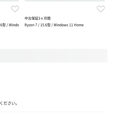
中古保証3ヶ月間
中古保証3
型 / Windo
Ryzen 7 / 15.6型 / Windows 11 Home
インテル® Co
ws 11 Ho
ください。