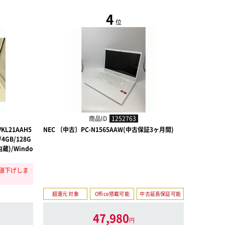
4
位
NEW
商品ID
1252763
VKL21AAH5
NEC 〔中古〕PC-N1565AAW(中古保証3ヶ月間)
NEC 〔中古
/4GB/128G
U内蔵)/Windo
)に値下げしま
超還元 対象
Office搭載可能
中古延長保証可能
超還元 対
47,980
円