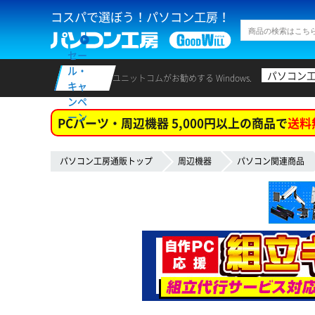
コスパで選ぼう！パソコン工房！
セー
ル・
パソコン
ユニットコムがお勧めする Windows.
キャ
ンペ
ーン
PCパーツ・周辺機器 5,000円以上の商品で
送料
パソコン工房通販トップ
周辺機器
パソコン関連商品