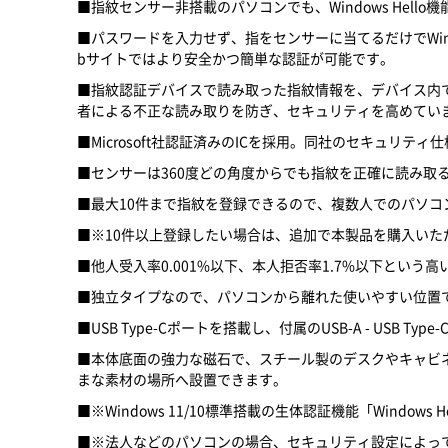
■指紋センサー非搭載のパソコンでも、Windows Hel
■パスワードを入力せず、指をセンサーに当てるだけでWi
bサイトではより安全かつ簡単な認証が可能です。
■指紋認証デバイスで読み取った指紋情報を、デバイス内で暗号
者による不正な読み取りを防ぎ、セキュリティを高めてい
■Microsoft社認証済みのICを採用。同社のセキュリティ仕
■センサーは360度どの角度からでも指紋を正確に読み取
■最大10件まで指紋を登録できるので、複数人でのパソ
■※10件以上登録したい場合は、追加で本製品を購入いた
■他人受入率0.001%以下、本人拒否率1.7%以下とい
■独立タイプなので、パソコンから離れた使いやすい位置
■USB Type-Cポートを搭載し、付属のUSB-A - US
■本体底面の強力な磁石で、スチール製のデスクやキャビ
まな素材の場所へ設置できます。
■※Windows 11/10標準搭載の生体認証機能「Windows He
■※法人などのパソコンの場合、セキュリティ設定によっては