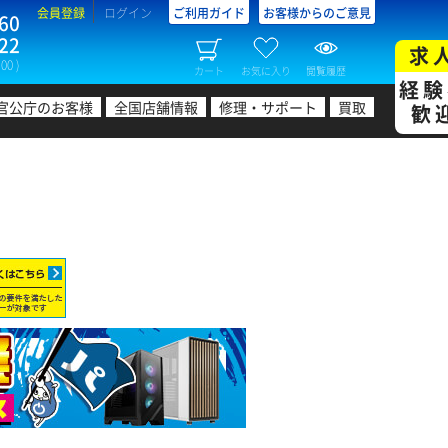
会員登録
ログイン
ご利用ガイド
お客様からのご意見
60
22
求
00 )
カート
お気に入り
閲覧履歴
経験
官公庁のお客様
全国店舗情報
修理・サポート
買取
歓