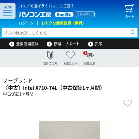
コスパで選ぼう！パソコン工房！
MENU
ご利用ガイド
カート
ログイン
おトクな会員登録（無料）
全国店舗情報
修理・サポート
買取
1
初めての方
お気に入り
閲覧履歴
ノーブランド
〔中古〕Intel X710-T4L（中古保証1ヶ月間）
中古保証1ヶ月間