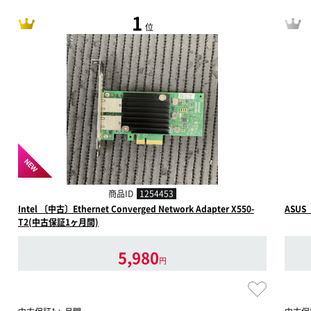
1
位
NEW
商品ID
1254453
Intel 〔中古〕Ethernet Converged Network Adapter X550-
ASUS
T2(中古保証1ヶ月間)
5,980
円