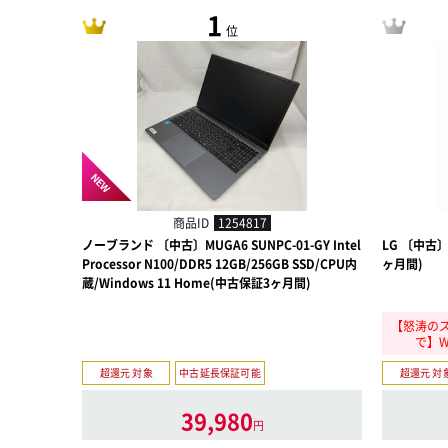
1
位
NEW
商品ID
1254817
ノーブランド 〔中古〕MUGA6 SUNPC-01-GY Intel
LG 〔中古〕L
Processor N100/DDR5 12GB/256GB SSD/CPU内
ヶ月間)
蔵/Windows 11 Home(中古保証3ヶ月間)
【怒涛のスー
で】W
超還元 対象
中古延長保証可能
超還元 対
39,980
円