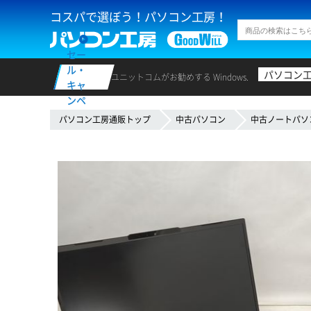
コスパで選ぼう！パソコン工房！
セー
ル・
パソコン
ユニットコムがお勧めする Windows.
キャ
ンペ
ーン
パソコン工房通販トップ
中古パソコン
中古ノートパソ