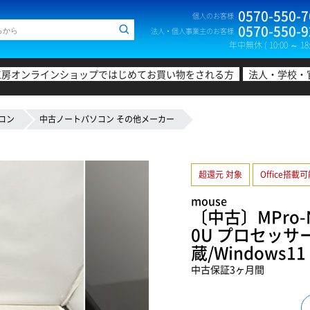
0570-550-7
個人のお客様
0570-550-9
法人・個人事業主のお客様
年中無休 ( 10:00 ～ 18:
工房オンラインショップではじめてお買い物をされる方
法人・学校・
コン
中古ノートパソコン その他メーカー
超還元 対象
Office搭載
mouse
〔中古〕MPro-N
0U プロセッサー/
蔵/Windows1
中古保証3ヶ月間