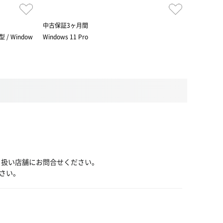
中古保証3ヶ月間
中古保証3
 / Window
Windows 11 Pro
インテル® Co
ndows 11
り扱い店舗にお問合せください。
さい。