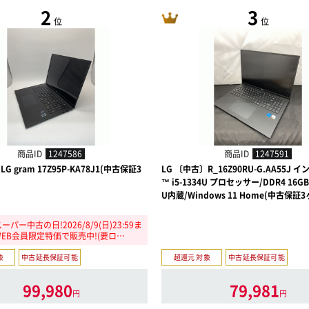
2
3
位
位
商品ID
1247586
商品ID
1247591
G gram 17Z95P-KA78J1(中古保証3
LG 〔中古〕R_16Z90RU-G.AA55J イ
™ i5-1334U プロセッサー/DDR4 16GB
U内蔵/Windows 11 Home(中古保証
パー中古の日!2026/8/9(日)23:59ま
EB会員限定特価で販売中!(要ロ…
象
中古延長保証可能
超還元 対象
中古延長保証可能
99,980
79,981
円
円