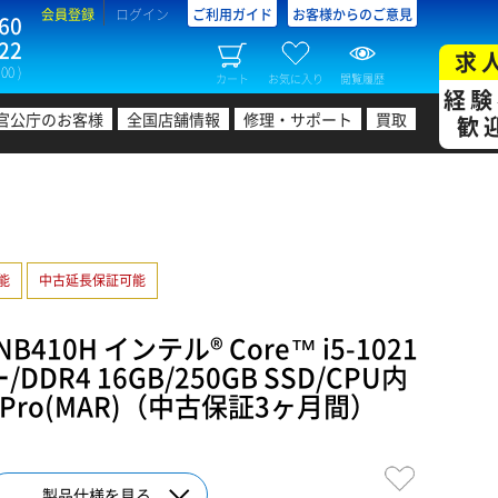
会員登録
ログイン
ご利用ガイド
お客様からのご意見
60
22
求
00 )
カート
お気に入り
閲覧履歴
経験
官公庁のお客様
全国店舗情報
修理・サポート
買取
歓
可能
中古延長保証可能
B410H インテル® Core™ i5-1021
DDR4 16GB/250GB SSD/CPU内
1 Pro(MAR)（中古保証3ヶ月間）
製品仕様を見る