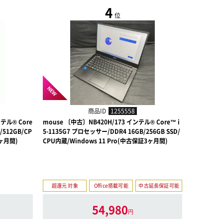
4
位
NEW
商品ID
1255558
ンテル® Core
mouse 〔中古〕NB420H/173 インテル® Core™ i
THIRDWAV
/512GB/CP
5-1135G7 プロセッサー/DDR4 16GB/256GB SSD/
ロセッサー 25
3ヶ月間)
CPU内蔵/Windows 11 Pro(中古保証3ヶ月間)
140V GP
【怒涛のスー
で】
超還元 対象
Office搭載可能
中古延長保証可能
54,980
円