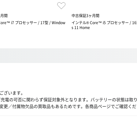
ヶ月間
中古保証3ヶ月間
re™ i7 プロセッサー / 17型 / Window
インテル® Core™ i5 プロセッサー / 16型
s 11 Home
ございます。
び充電の可否に関わらず保証対象外となります。バッテリーの状態は取
変更／付属物欠品の買取品もあるためです。各商品ページでご確認くだ