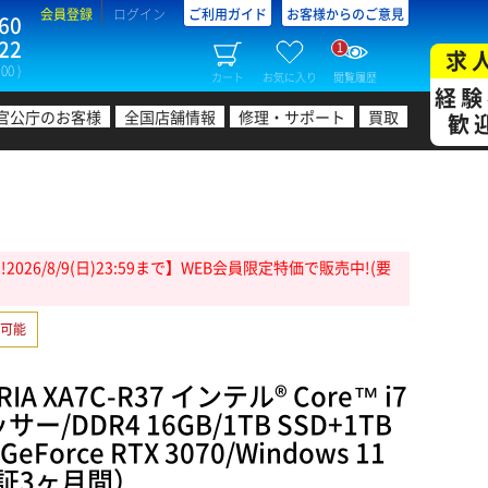
会員登録
ログイン
ご利用ガイド
お客様からのご意見
60
22
1
求
00 )
カート
お気に入り
閲覧履歴
経験
官公庁のお客様
全国店舗情報
修理・サポート
買取
歓
26/8/9(日)23:59まで】WEB会員限定特価で販売中!(要
可能
A XA7C-R37 インテル® Core™ i7
サー/DDR4 16GB/1TB SSD+1TB
GeForce RTX 3070/Windows 11
証3ヶ月間）