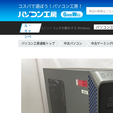
コスパで選ぼう！パソコン工房！
セー
ル・
パソコン
ユニットコムがお勧めする Windows.
キャ
ンペ
ーン
パソコン工房通販トップ
中古パソコン
中古ゲーミング