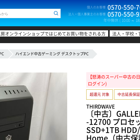
0570-550-7
個人のお客様
0570-550-9
法人・個人事業主のお客様
年中無休 ( 10:00 ～ 18:
工房オンラインショップではじめてお買い物をされる方
法人・学校・
PC
ハイエンド中古ゲーミング デスクトップPC
【怒涛のスーパー中古の日!20
ログイン)
超還元 対象
中古延長保証
THIRDWAVE
〔中古〕GALLERI
-12700 プロセッ
SSD+1TB HDD/
Home（中古保