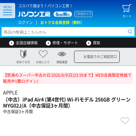
コスパで選ぼう！パソコン工房！
MENU
ご利用ガイド
カート
ログイン
おトクな会員登録（無料）
全国店舗情報
修理・サポート
買取
お電話でのご相談窓口
初めての方
お気に入り
閲覧履歴
【怒涛のスーパー中古の日!2026/8/9(日)23:59まで】WEB会員限定特価で
販売中!(要ログイン)
APPLE
〔中古〕iPad Air4 (第4世代) Wi-Fiモデル 256GB グリーン
MYG02J/A（中古保証3ヶ月間）
中古保証3ヶ月間