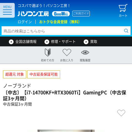
コスパで選ぼう！パソコン工房！
MENU
ご利用ガイド
カート
ログイン
おトクな会員登録（無料）
全国店舗情報
修理・サポート
買取
初めての方
お気に入り
閲覧履歴
超還元 対象
中古延長保証可能
ノーブランド
〔中古〕【i7-14700KF+RTX3060Ti】GamingPC（中古保
証3ヶ月間）
中古保証3ヶ月間