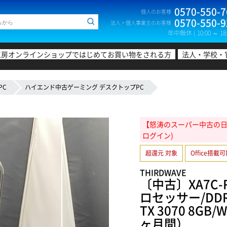
0570-550-7
個人のお客様
0570-550-9
法人・個人事業主のお客様
年中無休 ( 10:00 ～ 18:
工房オンラインショップではじめてお買い物をされる方
法人・学校・
PC
ハイエンド中古ゲーミング デスクトップPC
【怒涛のスーパー中古の日!20
ログイン)
超還元 対象
Office搭載
THIRDWAVE
〔中古〕XA7C-R3
ロセッサー/DDR4 
TX 3070 8GB
ヶ月間）