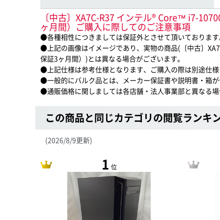
〔中古〕XA7C-R37 インテル® Core™ i7-10700
ヶ月間）ご購入に際してのご注意事項
●各種相性につきましては保証外とさせて頂いております
●上記の画像はイメージであり、実物の商品(〔中古〕XA7C-R37 インテル®
保証3ヶ月間）)とは異なる場合がございます。
●上記仕様は参考仕様となります、ご購入の際は別途仕様
●一般的にバルク品とは、メーカー保証書や説明書・箱が
●通販価格に関しましては各店舗・法人事業部と異なる場
この商品と同じカテゴリの閲覧ランキ
(2026/8/9更新)
1
位