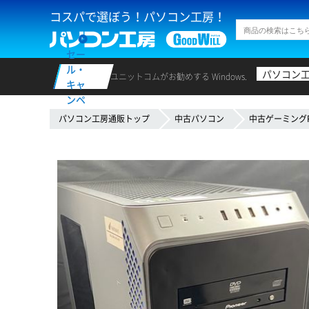
コスパで選ぼう！パソコン工房！
セー
ル・
パソコン
ユニットコムがお勧めする Windows.
キャ
ンペ
ーン
パソコン工房通販トップ
中古パソコン
中古ゲーミング