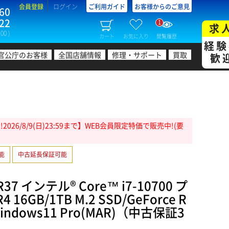
会員登録
ログイン
ご利用ガイド
お客様からのご意見
60
22
1
求
00 )
カート
お気に入り
閲覧履歴
経験
官公庁のお客様
全国店舗情報
修理・サポート
買取
歓
26/8/9(日)23:59まで】WEB会員限定特価で販売中!(要
可能
中古延長保証可能
7 インテル® Core™ i7-10700 プ
16GB/1TB M.2 SSD/GeForce R
/Windows11 Pro(MAR)（中古保証3