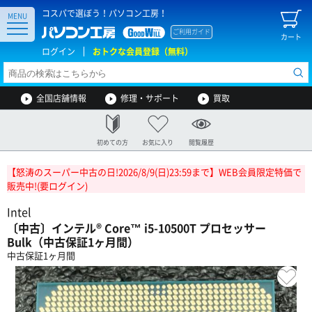
コスパで選ぼう！パソコン工房！
MENU
ご利用ガイド
カート
ログイン
おトクな会員登録（無料）
全国店舗情報
修理・サポート
買取
初めての方
お気に入り
閲覧履歴
【怒涛のスーパー中古の日!2026/8/9(日)23:59まで】WEB会員限定特価で
販売中!(要ログイン)
Intel
〔中古〕インテル® Core™ i5-10500T プロセッサー
Bulk（中古保証1ヶ月間）
中古保証1ヶ月間