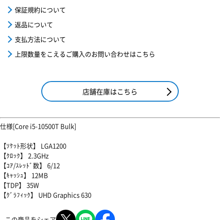
保証規約について
返品について
支払方法について
上限数量をこえるご購入のお問い合わせはこちら
店舗在庫はこちら
仕様[Core i5-10500T Bulk]
【ｿｹｯﾄ形状】 LGA1200
【ｸﾛｯｸ】 2.3GHz
【ｺｱ/ｽﾚｯﾄﾞ数】 6/12
【ｷｬｯｼｭ】 12MB
【TDP】 35W
【ｸﾞﾗﾌｨｯｸ】 UHD Graphics 630
この商品をシェア