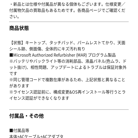
・新品とは仕様や付属品が異なる個体もございます。仕様変更／
付属物欠品の買取品もあるためです。各商品ページでご確認くだ
さい。
商品状態
【状態】キートップ、タッチパッド、パームレストてかり、天面
シール跡、側面傷、全体的にキズ汚れ有り
■Microsoft Authorized Refurbisher (MAR) プログラム製品
※バッテリやバックライト等の消耗部品、液晶パネル(色ムラ、ド
ット抜け)、相性問題、アップデートによるトラブルは保証対象外
です
※同じ管理コードで複数在庫があるため、上記状態と異なること
があります
※ライセンス認証前に、構成変更&OS再インストール等行うとラ
イセンス認証ができなくなります
付属品・その他
■付属品等
本体+ACケーブル+ACアダプタ