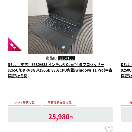
NEW
商品ID
1254136
DELL 〔中古〕3580/635 インテル® Core™ i5 プロセッサー
DELL
8265U/DDR4 8GB/256GB SSD/CPU内蔵/Windows 11 Pro(中古
8250U
保証3ヶ月間)
保証3
Office搭載可能
中古延長保証可能
25,980
円