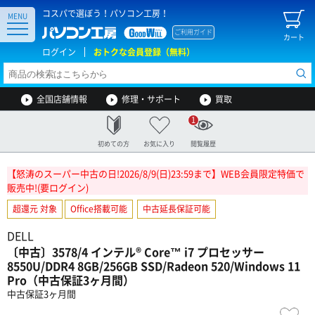
コスパで選ぼう！パソコン工房！
MENU
ご利用ガイド
カート
ログイン
おトクな会員登録（無料）
全国店舗情報
修理・サポート
買取
1
初めての方
お気に入り
閲覧履歴
【怒涛のスーパー中古の日!2026/8/9(日)23:59まで】WEB会員限定特価で
販売中!(要ログイン)
超還元 対象
Office搭載可能
中古延長保証可能
DELL
〔中古〕3578/4 インテル® Core™ i7 プロセッサー
8550U/DDR4 8GB/256GB SSD/Radeon 520/Windows 11
Pro（中古保証3ヶ月間）
中古保証3ヶ月間