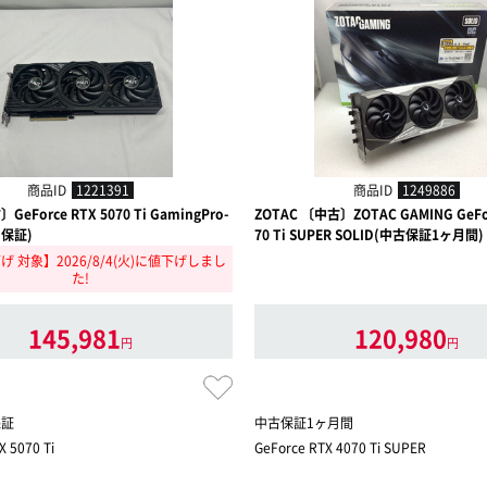
商品ID
1221391
商品ID
1249886
〕GeForce RTX 5070 Ti GamingPro-
ZOTAC 〔中古〕ZOTAC GAMING GeFor
月保証)
70 Ti SUPER SOLID(中古保証1ヶ月間)
 対象】2026/8/4(火)に値下げしまし
た!
145,981
120,980
円
円
保証
中古保証1ヶ月間
X 5070 Ti
GeForce RTX 4070 Ti SUPER