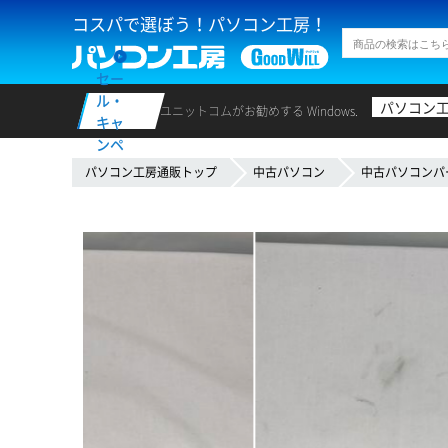
コスパで選ぼう！パソコン工房！
セー
ル・
パソコン
ユニットコムがお勧めする Windows.
キャ
ンペ
ーン
パソコン工房通販トップ
中古パソコン
中古パソコンパ