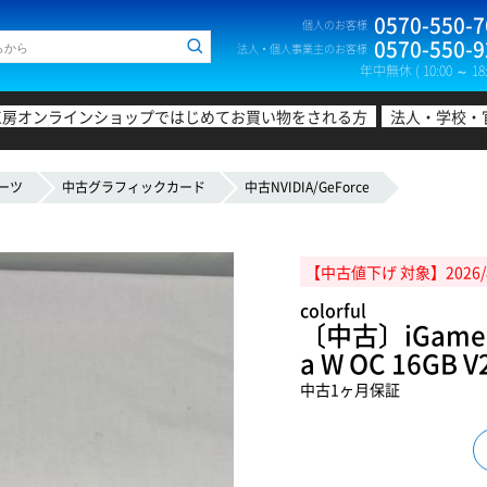
0570-550-7
個人のお客様
0570-550-9
法人・個人事業主のお客様
年中無休 ( 10:00 ～ 18:
工房オンラインショップではじめてお買い物をされる方
法人・学校・
ーツ
中古グラフィックカード
中古NVIDIA/GeForce
【中古値下げ 対象】2026/
colorful
〔中古〕iGame Ge
a W OC 16G
中古1ヶ月保証