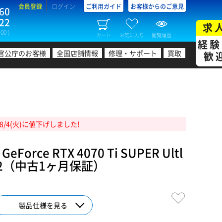
会員登録
ログイン
ご利用ガイド
お客様からのご意見
60
22
求
00 )
カート
お気に入り
閲覧履歴
経験
官公庁のお客様
全国店舗情報
修理・サポート
買取
歓
8/4(火)に値下げしました!
Force RTX 4070 Ti SUPER Ultl
B V2（中古1ヶ月保証）
製品仕様を見る