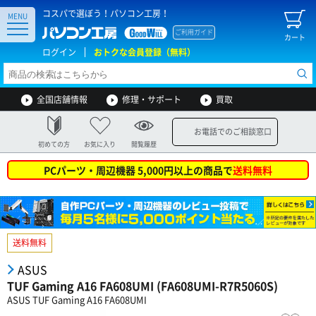
コスパで選ぼう！パソコン工房！
MENU
ご利用ガイド
カート
ログイン
おトクな会員登録（無料）
全国店舗情報
修理・サポート
買取
お電話でのご相談窓口
初めての方
お気に入り
閲覧履歴
PCパーツ・周辺機器 5,000円以上の商品で
送料無料
送料無料
ASUS
TUF Gaming A16 FA608UMI (FA608UMI-R7R5060S)
ASUS TUF Gaming A16 FA608UMI