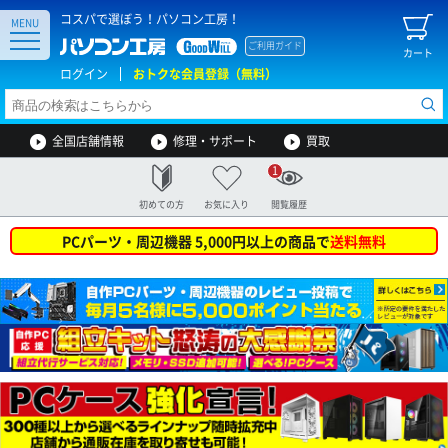
コスパで選ぼう！パソコン工房！
MENU
ご利用ガイド
カート
ログイン
おトクな会員登録（無料）
全国店舗情報
修理・サポート
買取
1
初めての方
お気に入り
閲覧履歴
PCパーツ・周辺機器 5,000円以上の商品で
送料無料