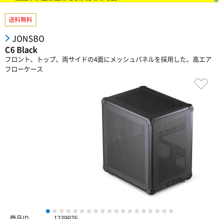
送料無料
JONSBO
C6 Black
フロント、トップ、両サイドの4面にメッシュパネルを採用した、高エア
フローケース
1
2
3
4
5
6
7
8
9
10
11
12
13
14
15
16
17
18
19
商品ID
1239976