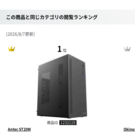
この商品と同じカテゴリの閲覧ランキング
(2026/8/7更新)
1
位
商品ID
1232119
Antec ST20M
Okino