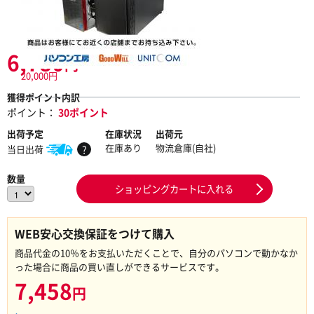
6,780
円
20,000円
獲得ポイント内訳
ポイント：
30ポイント
出荷予定
在庫状況
出荷元
在庫あり
物流倉庫(自社)
当日出荷
?
数量
ショッピングカートに入れる
WEB安心交換保証をつけて購入
商品代金の10％をお支払いただくことで、自分のパソコンで動かなか
った場合に商品の買い直しができるサービスです。
7,458
円