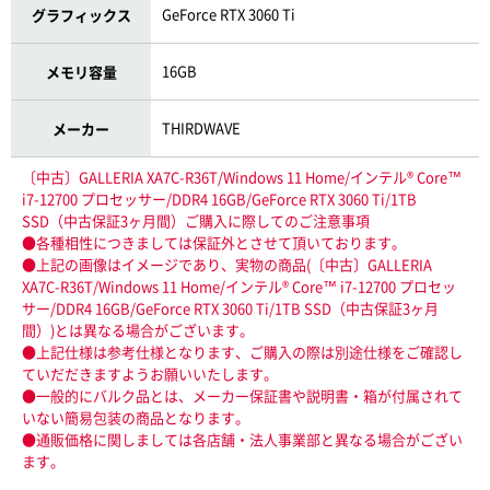
GeForce RTX 3060 Ti
グラフィックス
16GB
メモリ容量
THIRDWAVE
メーカー
〔中古〕GALLERIA XA7C-R36T/Windows 11 Home/インテル® Core™
i7-12700 プロセッサー/DDR4 16GB/GeForce RTX 3060 Ti/1TB
SSD（中古保証3ヶ月間）ご購入に際してのご注意事項
●各種相性につきましては保証外とさせて頂いております。
●上記の画像はイメージであり、実物の商品(〔中古〕GALLERIA
XA7C-R36T/Windows 11 Home/インテル® Core™ i7-12700 プロセッ
サー/DDR4 16GB/GeForce RTX 3060 Ti/1TB SSD（中古保証3ヶ月
間）)とは異なる場合がございます。
●上記仕様は参考仕様となります、ご購入の際は別途仕様をご確認し
ていだだきますようお願いいたします。
●一般的にバルク品とは、メーカー保証書や説明書・箱が付属されて
いない簡易包装の商品となります。
●通販価格に関しましては各店舗・法人事業部と異なる場合がござい
ます。