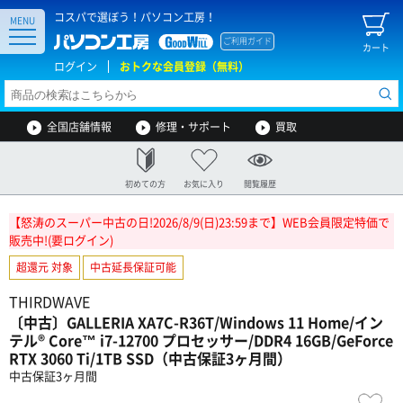
コスパで選ぼう！パソコン工房！
MENU
ご利用ガイド
カート
ログイン
おトクな会員登録（無料）
全国店舗情報
修理・サポート
買取
初めての方
お気に入り
閲覧履歴
【怒涛のスーパー中古の日!2026/8/9(日)23:59まで】WEB会員限定特価で
販売中!(要ログイン)
超還元 対象
中古延長保証可能
THIRDWAVE
〔中古〕GALLERIA XA7C-R36T/Windows 11 Home/イン
テル® Core™ i7-12700 プロセッサー/DDR4 16GB/GeForce
RTX 3060 Ti/1TB SSD（中古保証3ヶ月間）
中古保証3ヶ月間