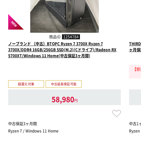
NEW
商品ID
1254784
ノーブランド 〔中古〕BTOPC Ryzen 7 3700X Ryzen 7
THIR
3700X/DDR4 16GB/256GB SSD(M.2)(Cドライブ)/Radeon RX
ヶ月保
5700XT/Windows 11 Home(中古保証3ヶ月間)
【怒涛
超還元 対象
中古延長保証可能
58,980
円
中古保証3ヶ月間
中古1
Ryzen 7 / Windows 11 Home
Ryzen