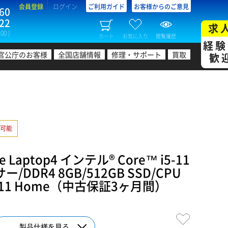
会員登録
ログイン
ご利用ガイド
お客様からのご意見
60
22
求
00 )
カート
お気に入り
閲覧履歴
経験
官公庁のお客様
全国店舗情報
修理・サポート
買取
歓
可能
 Laptop4 インテル® Core™ i5-11
/DDR4 8GB/512GB SSD/CPU
s 11 Home（中古保証3ヶ月間）
製品仕様を見る