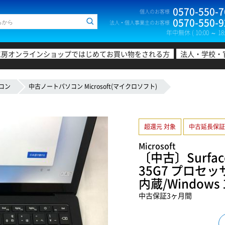
0570-550-7
個人のお客様
0570-550-9
法人・個人事業主のお客様
年中無休 ( 10:00 ～ 18:
工房オンラインショップではじめてお買い物をされる方
法人・学校・
コン
中古ノートパソコン Microsoft(マイクロソフト)
超還元 対象
中古延長保証
Microsoft
〔中古〕Surface
35G7 プロセッサー
内蔵/Window
中古保証3ヶ月間