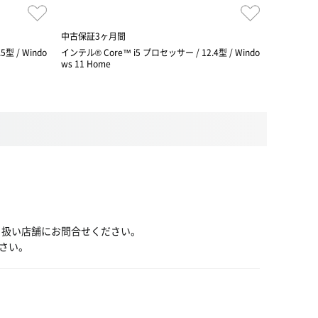
中古保証3ヶ月間
中古1ヶ月
型 / Windo
インテル® Core™ i5 プロセッサー / 12.4型 / Windo
Snapdrago
ws 11 Home
り扱い店舗にお問合せください。
さい。