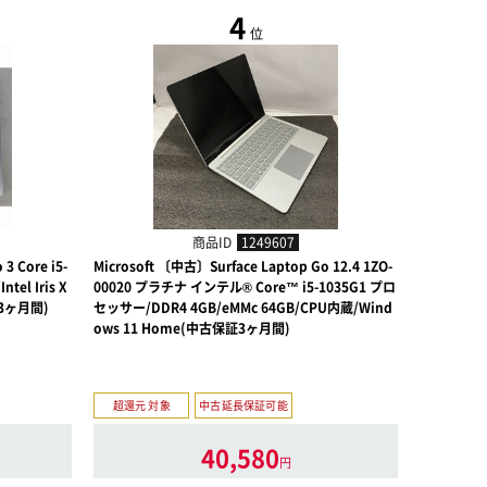
4
位
商品ID
1249607
3 Core i5-
Microsoft 〔中古〕Surface Laptop Go 12.4 1ZO-
Microsoft
el Iris X
00020 プラチナ インテル® Core™ i5-1035G1 プロ
〔Snapdra
証3ヶ月間)
セッサー/DDR4 4GB/eMMc 64GB/CPU内蔵/Wind
6993 プ
ows 11 Home(中古保証3ヶ月間)
超還元 対象
中古延長保証可能
40,580
円