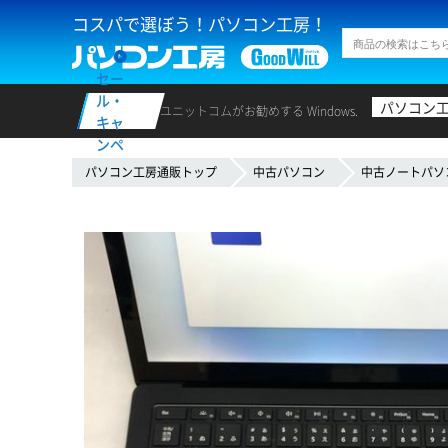
コスパで選ぼう！パソコン工房！
セー
ル・
パソコン
ユニットコムがお勧めする Windows.
キャ
ンペ
ーン
パソコン工房通販トップ
中古パソコン
中古ノートパソ