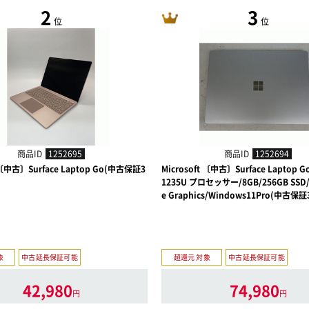
2
3
位
位
商品ID
1252695
商品ID
1252694
t 〔中古〕Surface Laptop Go(中古保証3
Microsoft 〔中古〕Surface Laptop Go 
1235U プロセッサー/8GB/256GB SSD/Int
e Graphics/Windows11Pro(中古保
象
中古延長保証可能
超還元 対象
中古延長保証可能
42,980
74,980
円
円