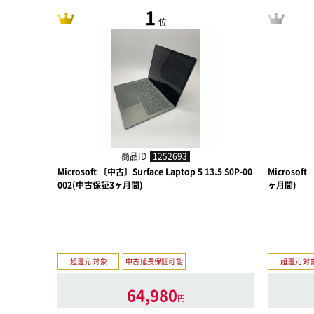
1
位
商品ID
1252693
Microsoft 〔中古〕Surface Laptop 5 13.5 S0P-00
Microsof
002(中古保証3ヶ月間)
ヶ月間)
超還元 対象
中古延長保証可能
超還元 対
64,980
円