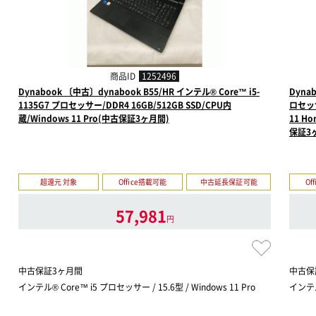
商品ID
1252496
Dynabook 〔中古〕dynabook B55/HR インテル® Core™ i5-
Dyna
1135G7 プロセッサー/DDR4 16GB/512GB SSD/CPU内
ロセッサ
蔵/Windows 11 Pro(中古保証3ヶ月間)
11 
保証3
超還元 対象
Office搭載可能
中古延長保証可能
Of
57,981
円
中古保証3ヶ月間
中古保
インテル® Core™ i5 プロセッサー / 15.6型 / Windows 11 Pro
インテル®