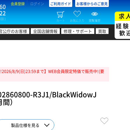
会員登録
ログイン
ご利用ガイド
お客様からのご意見
60
22
求
00 )
カート
お気に入り
閲覧履歴
経験
官公庁のお客様
全国店舗情報
修理・サポート
買取
歓
26/8/9(日)23:59まで】WEB会員限定特価で販売中!(要
860800-R3J1/BlackWidowJ
月間）
製品仕様を見る