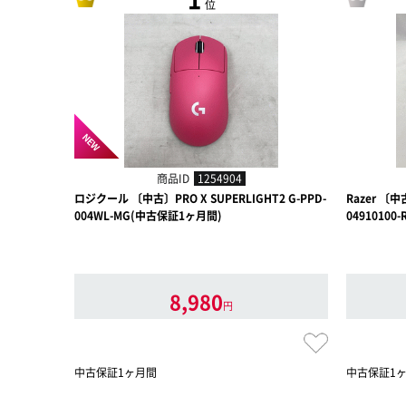
位
NEW
商品ID
1254904
ロジクール 〔中古〕PRO X SUPERLIGHT2 G-PPD-
Razer 〔中古
004WL-MG(中古保証1ヶ月間)
0491010
8,980
円
中古保証1ヶ月間
中古保証1