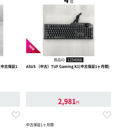
位
NEW
商品ID
1254066
O(中古保証1
ASUS 〔中古〕TUF Gaming K1(中古保証1ヶ月間)
ロジクール 〔中
SPEED(
【怒涛のスー
で】
2,981
円
中古保証1ヶ月間
中古保証1