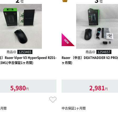
位
位
NEW
商品ID
1253465
商品ID
1254657
〕Razer Viper V3 HyperSpeed RZ01-
Razer 〔中古〕DEATHADDER V2 PR
0-R3M1(中古保証1ヶ月間)
ヶ月間)
5,980
2,981
円
円
ヶ月間
中古保証1ヶ月間