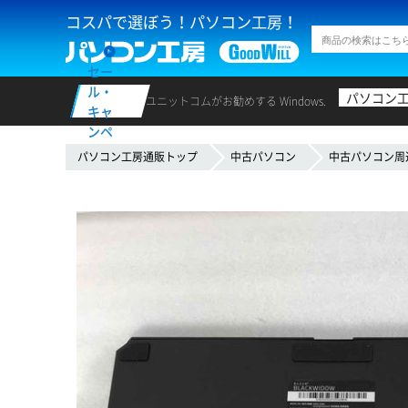
コスパで選ぼう！パソコン工房！
セー
ル・
パソコン
ユニットコムがお勧めする Windows.
キャ
ンペ
ーン
パソコン工房通販トップ
中古パソコン
中古パソコン周