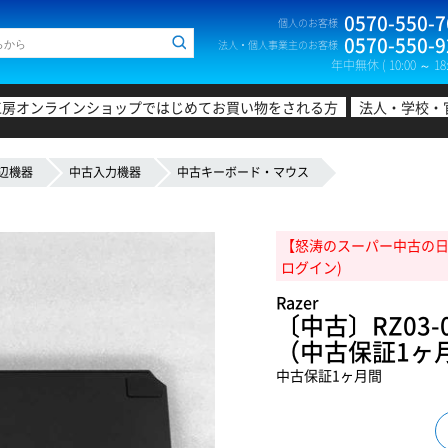
0570-550-7
個人のお客様
0570-550-9
法人・個人事業主のお客様
年中無休 ( 10:00 ～ 18:
工房オンラインショップではじめてお買い物をされる方
法人・学校・
辺機器
中古入力機器
中古キーボード・マウス
【怒涛のスーパー中古の日!20
ログイン)
Razer
〔中古〕RZ03-02
（中古保証1ヶ
中古保証1ヶ月間