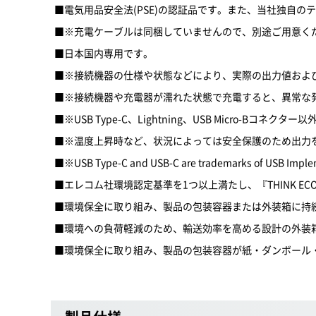
■電気用品安全法(PSE)の認証品です。また、当社独自
■※充電ケーブルは同梱していませんので、別途ご用意く
■日本国内専用です。
■※接続機器の仕様や状態などにより、実際の出力値およ
■※接続機器や充電器が濡れた状態で充電すると、異常な
■※USB Type-C、Lightning、USB Micr
■※温度上昇時など、状況によっては安全保護のため出力
■※USB Type-C and USB-C are trademarks of USB Imple
■エレコム社環境認定基準を1つ以上満たし、『THINK EC
■環境保全に取り組み、製品の包装容器または外装箱に持
■環境への負荷軽減のため、輸送効率を高める設計の外装
■環境保全に取り組み、製品の包装容器が紙・ダンボール