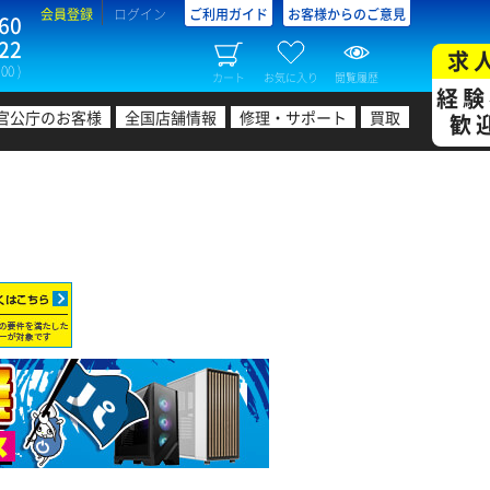
会員登録
ログイン
ご利用ガイド
お客様からのご意見
60
22
求
00 )
カート
お気に入り
閲覧履歴
経験
官公庁のお客様
全国店舗情報
修理・サポート
買取
歓