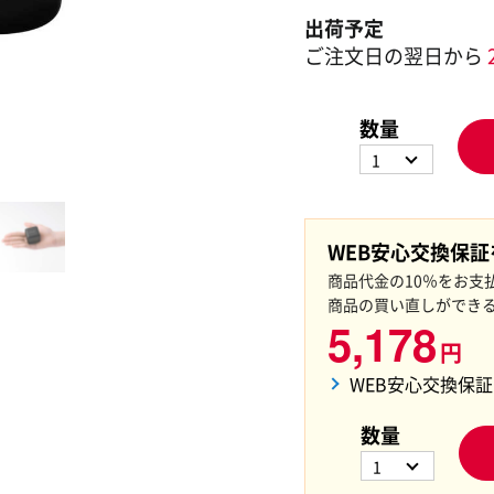
出荷予定
ご注文日の翌日から
数量
1
WEB安心交換保
商品代金の10％をお支
商品の買い直しができ
5,178
円
WEB安心交換保
数量
1