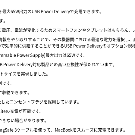
W出力のUSB Power Deliveryで充電できます。
ます。
応。機器に応じて電圧、電流が変化するためスマートフォンやタブレットはもち
器間で情報をやり取りすることで、その機器間における最適な電力を選択し、高速充
電力で効率的に供給することができるUSB Power Deliveryのオプション
ammable Power Supply)最大出力は65Wです。
Power Delivery対応製品との高い互換性が保たれています。
パクトサイズを実現しました。
利です。
に収納できます。
満たしたコンセントプラグを採用しています。
itch Liteの充電が可能です。
できない場合があります。
- MagSafe 3ケーブルを使って、MacBookをスムーズに充電できます。