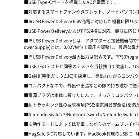
■USB Type-Cポートを搭載したAC充電器です。
■対応するスマートフォンやタブレット、ノートパソコンを最大65
■※USB Power Delivery 65W充電に対応した機種に限り
■USB Power DeliveryおよびPPS規格に対
■※USB Power Deliveryとは、アダプターと接続機
ower Supply)とは、0.02V単位で電圧を調整し、最適な
■※USB Power Delivery最大出力は65Wです。PPS(Progr
■USB-IFのテストと同等のテストを当社独自で実施し、USB 
■GaN II(窒化ガリウムIC)を採用し、高出力ながらコン
■コンパクトなので、外出や出張などの際の持ち運びに便
■電源プラグは本体に折りたたんで、すっきりコンパクト
■耐トラッキング性の要求事項(PSE:電気用品安全法)を
■Nintendo Switch 2/Nintendo Switch/Nintendo Sw
■※動作モードによっては充電しながらのゲームプレイが
■MagSafe 3に対応しています。MacBook付属のUSB-C 