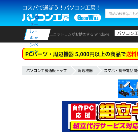
コスパで選ぼう！パソコン工房！
セー
ル・
パソコン
ユニットコムがお勧めする Windows.
キャ
ンペ
ーン
PCパーツ・周辺機器 5,000円以上の商品で
送料
パソコン工房通販トップ
周辺機器
スマホ・携帯電話関