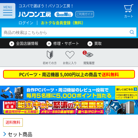
コスパで選ぼう！パソコン工房！
MENU
ご利用ガイド
カート
ログイン
おトクな会員登録（無料）
全国店舗情報
修理・サポート
買取
1
初めての方
お気に入り
閲覧履歴
PCパーツ・周辺機器 5,000円以上の商品で
送料無料
送料無料
セット商品