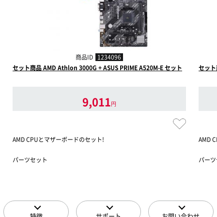
商品ID
1234096
セット商品 AMD Athlon 3000G + ASUS PRIME A520M-E セット
セット商品
9,011
円
AMD CPUとマザーボードのセット!
AMD
パーツセット
パーツ
特徴
サポート
お問い合わせ