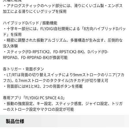
・アナログスティックのヘッド部分には、滑りにくいゴム製・エンボス
加工による滑りにくいグリップを採用
ハイブリッドDパッド / 振動機能
・十字キー部分には、FLYDIGI自社開発による「8方向ハイブリッドDパッ
ド」を採用
・精密に調整された振動アルゴリズム、多層構造が生み出す、圧倒的な
没入体験
・スティック(FD-RPSTICK2、FD-RPSTICK2-BK)、Dパッド(FD-
RPDPAD、FD-RPDPAD-BK)が換装可能
各トリガー・背面ボタン
・LT/RTは背面の切り替えスイッチにより9mmストロークのリニア(フカ
フカ)、0.7mmストロークのタクタイル(カチカチ)が切り替え可
・背面部にはM1とM2、2つの背面ボタンを搭載
専用アプリ「FLYDIGI PC SPACE 4.0」
・振動の強度設定、キー設定、スティック感度、ジャイロ設定、トリガ
ーのストローク設定やマクロの設定が可能
製品仕様