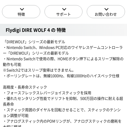
特徴
サポート
お問い合わせ
Flydigi DIRE WOLF 4 の 特徴
「DIREWOLF」シリーズの最新モデル
・Nintendo Switch、Windows PC対応のワイヤレスゲームコントローラ
ー「DIREWOLF」シリーズの最新モデル
・Nintendo Switchで使用の際、HOMEボタン押下によるスリープ解除の
動作も可能
※Switch2ではスリープ復帰はできません。
・ポーリングレートは、無線1000Hz、有線1000Hzのハイスペック仕様
高精度・長寿命スティック
・フォースフレックスレバージョイスティックを採用
・優れたセンタリング性能でドリフトを抑制、500万回の操作に耐える超
長寿命
・スティック周囲のダイヤルを回転させることで、スティックのテンシ
ョン調整が可能
・アナログスティック内のPOMリングが、アナログステッィクの磨耗を
大幅に軽減