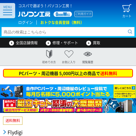
コスパで選ぼう！パソコン工房！
MENU
ご利用ガイド
カート
ログイン
おトクな会員登録（無料）
全国店舗情報
修理・サポート
買取
初めての方
お気に入り
閲覧履歴
PCパーツ・周辺機器 5,000円以上の商品で
送料無料
送料無料
Flydigi