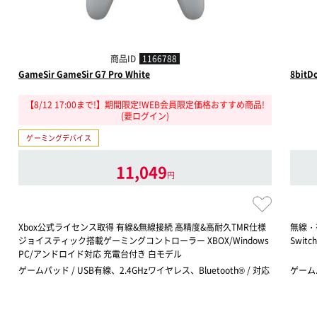
商品ID
1166788
GameSir GameSir G7 Pro White
8bitDo
【8/12 17:00まで!】期間限定!WEB会員限定価格おすすめ商品!
(要ログイン)
ゲーミングデバイス
11,049
円
Xbox公式ライセンス取得 有線&無線接続 高精度&高耐久TMR仕様
無線・
ジョイスティック搭載ゲーミングコントローラー XBOX/Windows
Switc
PC/アンドロイド対応 充電台付き 白モデル
ゲームパッド / USB有線、2.4GHzワイヤレス、Bluetooth® / 対応
ゲームパ