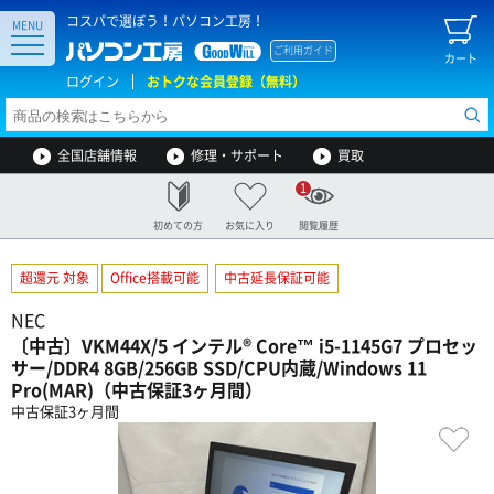
コスパで選ぼう！パソコン工房！
MENU
ご利用ガイド
カート
ログイン
おトクな会員登録（無料）
全国店舗情報
修理・サポート
買取
1
初めての方
お気に入り
閲覧履歴
超還元 対象
Office搭載可能
中古延長保証可能
NEC
〔中古〕VKM44X/5 インテル® Core™ i5-1145G7 プロセッ
サー/DDR4 8GB/256GB SSD/CPU内蔵/Windows 11
Pro(MAR)（中古保証3ヶ月間）
中古保証3ヶ月間