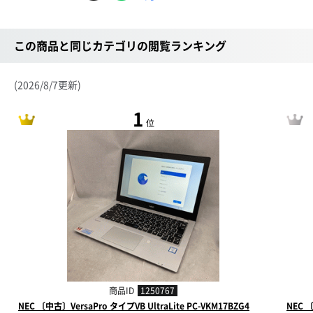
この商品と同じカテゴリの閲覧ランキング
(2026/8/7更新)
1
位
商品ID
1250767
NEC 〔中古〕VersaPro タイプVB UltraLite PC-VKM17BZG4
NEC 