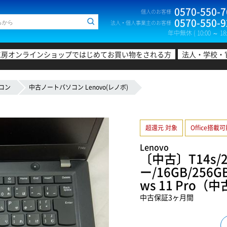
0570-550-7
個人のお客様
0570-550-9
法人・個人事業主のお客様
年中無休 ( 10:00 ～ 18:
工房オンラインショップではじめてお買い物をされる方
法人・学校・
コン
中古ノートパソコン Lenovo(レノボ)
超還元 対象
Office搭載
Lenovo
〔中古〕T14s/22
ー/16GB/256GB 
ws 11 Pro
中古保証3ヶ月間