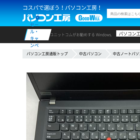
コスパで選ぼう！パソコン工房！
セー
ル・
パソコン
ユニットコムがお勧めする Windows.
キャ
ンペ
ーン
パソコン工房通販トップ
中古パソコン
中古ノートパソ