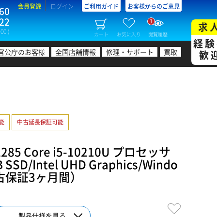
会員登録
ログイン
ご利用ガイド
お客様からのご意見
60
22
1
求
00 )
カート
お気に入り
閲覧履歴
経験
官公庁のお客様
全国店舗情報
修理・サポート
買取
歓
可能
中古延長保証可能
85 Core i5-10210U プロセッサ
SSD/Intel UHD Graphics/Windo
（中古保証3ヶ月間）
製品仕様を見る