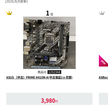
(2026/8/8更新)
1
位
NEW
商品ID
1252368
ASUS 〔中古〕PRIME H410M-A(中古保証1ヶ月間)
ASRo
3,980
円