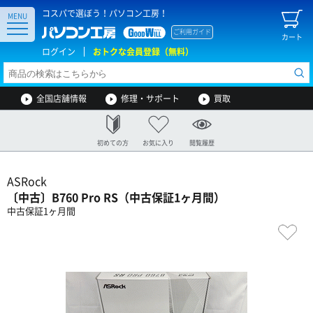
コスパで選ぼう！パソコン工房！
MENU
ご利用ガイド
カート
ログイン
おトクな会員登録（無料）
全国店舗情報
修理・サポート
買取
初めての方
お気に入り
閲覧履歴
ASRock
〔中古〕B760 Pro RS（中古保証1ヶ月間）
中古保証1ヶ月間