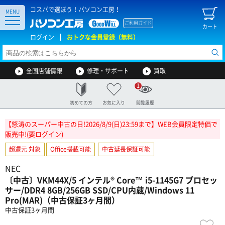
コスパで選ぼう！パソコン工房！
MENU
ご利用ガイド
カート
ログイン
おトクな会員登録（無料）
全国店舗情報
修理・サポート
買取
1
初めての方
お気に入り
閲覧履歴
【怒涛のスーパー中古の日!2026/8/9(日)23:59まで】WEB会員限定特価で
販売中!(要ログイン)
超還元 対象
Office搭載可能
中古延長保証可能
NEC
〔中古〕VKM44X/5 インテル® Core™ i5-1145G7 プロセッ
サー/DDR4 8GB/256GB SSD/CPU内蔵/Windows 11
Pro(MAR)（中古保証3ヶ月間）
中古保証3ヶ月間