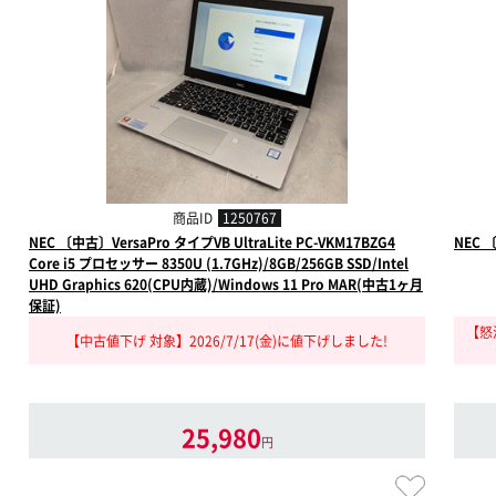
商品ID
1250767
NEC 〔中古〕VersaPro タイプVB UltraLite PC-VKM17BZG4
NEC 
Core i5 プロセッサー 8350U (1.7GHz)/8GB/256GB SSD/Intel
UHD Graphics 620(CPU内蔵)/Windows 11 Pro MAR(中古1ヶ月
保証)
【怒涛
【中古値下げ 対象】2026/7/17(金)に値下げしました!
25,980
円