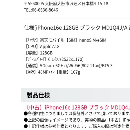
〒5560005 大阪府大阪市浪速区日本橋4-15-18
TEL:06-6636-8646
仕様[iPhone16e 128GB ブラック MD1Q4J/A
【ｷｬﾘｱ】楽天モバイル【SIM】nanoSIM/eSIM
【CPU】Apple A18
【容量】128GB
【ﾃﾞｨｽﾌﾟﾚｲ】6.1ｲﾝﾁ(2532x1170)
【通信】5G(sub-6GHz)/Wi-Fi6(802.11ax)/BT5.3
【ｶﾒﾗ】48MPﾒｲﾝ【重量】167g
製品仕様
〔中古〕iPhone16e 128GB ブラック 
●各種相性につきましては保証外とさせて頂いております
●上記の画像はイメージであり、実物の商品(〔中古〕iPhone
●上記仕様は参考仕様となります、ご購入の際は別途仕様