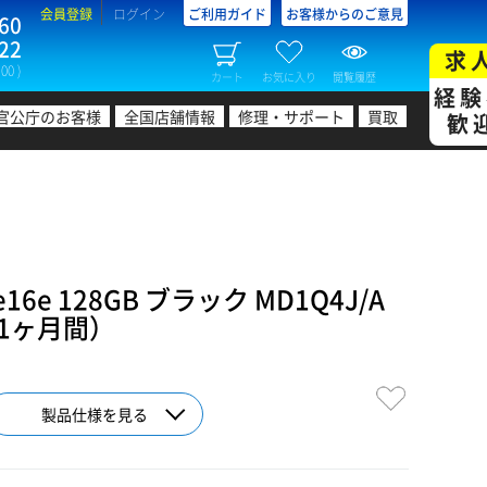
会員登録
ログイン
ご利用ガイド
お客様からのご意見
60
22
求
00 )
カート
お気に入り
閲覧履歴
経験
官公庁のお客様
全国店舗情報
修理・サポート
買取
歓
16e 128GB ブラック MD1Q4J/A
1ヶ月間）
製品仕様を見る