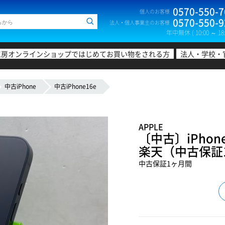
0570-550-7
個人のお客様
0570-550-9
法人・個人事業主のお客様
年中無休 ( 10:00 ～ 18:
工房オンラインショップではじめてお買い物をされる方
法人・学校・
中古iPhone
中古iPhone16e
APPLE
〔中古〕iPhone
楽天（中古保証
中古保証1ヶ月間