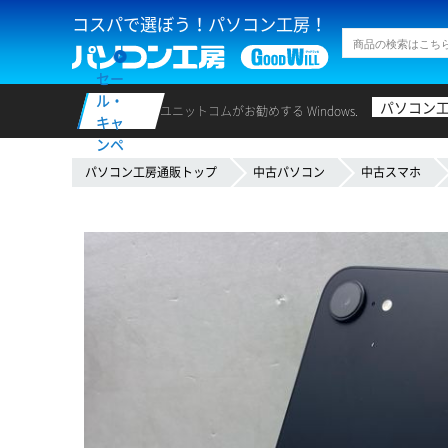
コスパで選ぼう！パソコン工房！
セー
ル・
パソコン
ユニットコムがお勧めする Windows.
キャ
ンペ
ーン
パソコン工房通販トップ
中古パソコン
中古スマホ