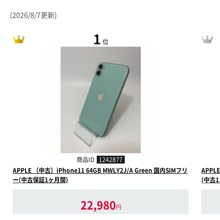
(2026/8/7更新)
1
位
商品ID
1242877
APPLE 〔中古〕iPhone11 64GB MWLY2J/A Green 国内SIMフリ
APPL
ー(中古保証1ヶ月間)
(中古
22,980
円