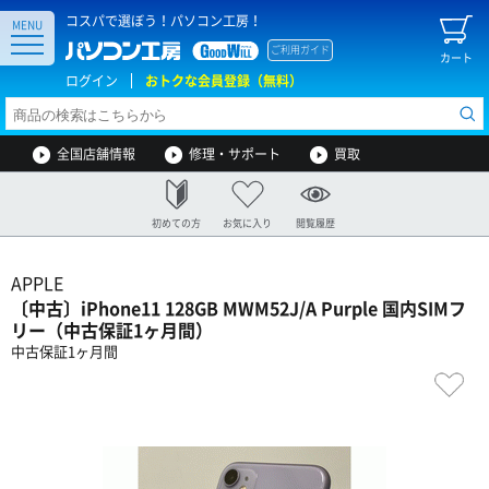
コスパで選ぼう！パソコン工房！
MENU
ご利用ガイド
カート
ログイン
おトクな会員登録（無料）
全国店舗情報
修理・サポート
買取
初めての方
お気に入り
閲覧履歴
APPLE
〔中古〕iPhone11 128GB MWM52J/A Purple 国内SIMフ
リー（中古保証1ヶ月間）
中古保証1ヶ月間