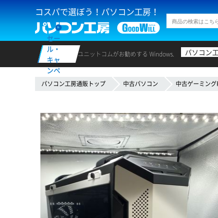
コスパで選ぼう！パソコン工房！
セー
ル・
パソコン
ユニットコムがお勧めする Windows.
キャ
ンペ
ーン
パソコン工房通販トップ
中古パソコン
中古ゲーミング