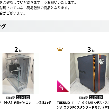
をご確認していだだきますようお願いいたします。
付属されていない簡易包装の商品となります。
合がございます。
ング
2
3
位
位
NEW
商品ID
1254892
商品ID
1253799
ド 〔中古〕自作パソコン(中古保証3ヶ月
TUKUMO 〔中古〕G-GEAR×デス・
ング コラボPC スタンダードモデル(中