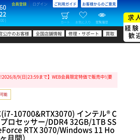
会員登録
ログイン
ご利用ガイド
お客様からのご意見
60
22
求
00 )
カート
お気に入り
閲覧履歴
経験
官公庁のお客様
全国店舗情報
修理・サポート
買取
歓
26/8/9(日)23:59まで】WEB会員限定特価で販売中!(要
可能
7-10700&RTX3070) インテル® C
00 プロセッサー/DDR4 32GB/1TB SS
eForce RTX 3070/Windows 11 Ho
3ヶ月間）