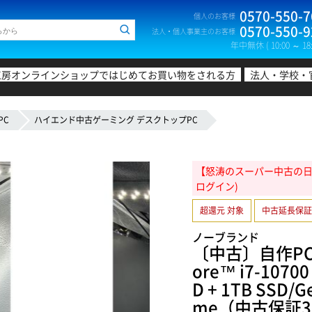
0570-550-7
個人のお客様
0570-550-9
法人・個人事業主のお客様
年中無休 ( 10:00 ～ 18:
工房オンラインショップではじめてお買い物をされる方
法人・学校・
PC
ハイエンド中古ゲーミング デスクトップPC
【怒涛のスーパー中古の日!20
ログイン)
超還元 対象
中古延長保証
ノーブランド
〔中古〕自作PC(i
ore™ i7-107
D + 1TB SSD/G
me（中古保証