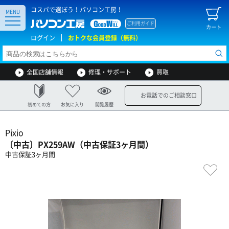
コスパで選ぼう！パソコン工房！
MENU
ご利用ガイド
カート
ログイン
おトクな会員登録（無料）
全国店舗情報
修理・サポート
買取
お電話でのご相談窓口
初めての方
お気に入り
閲覧履歴
Pixio
〔中古〕PX259AW（中古保証3ヶ月間）
中古保証3ヶ月間