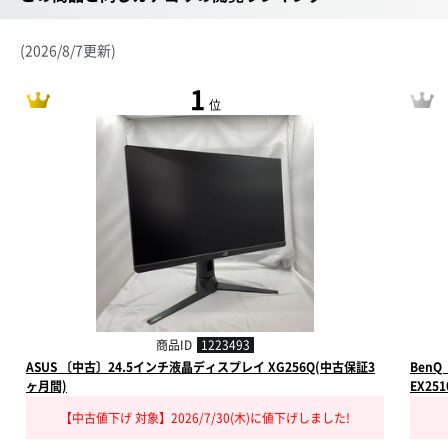
(2026/8/7更新)
1
位
商品ID
1223493
ASUS 〔中古〕24.5インチ液晶ディスプレイ XG256Q(中古保証3
BenQ
ヶ月間)
EX25
【中古値下げ 対象】2026/7/30(木)に値下げしました!