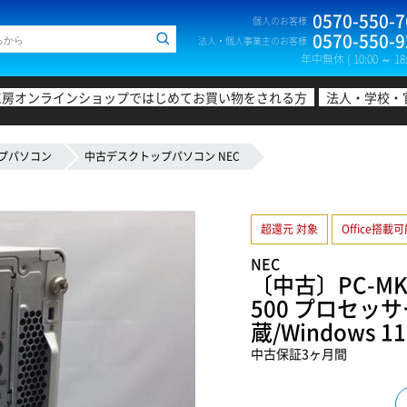
0570-550-7
個人のお客様
0570-550-9
法人・個人事業主のお客様
年中無休 ( 10:00 ～ 18:
工房オンラインショップではじめてお買い物をされる方
法人・学校・
プパソコン
中古デスクトップパソコン NEC
超還元 対象
Office搭載
NEC
〔中古〕PC-MKM
500 プロセッサー
蔵/Windows 
中古保証3ヶ月間