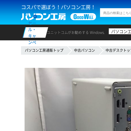
コスパで選ぼう！パソコン工房！
セー
ル・
パソコン
ユニットコムがお勧めする Windows.
キャ
ンペ
ーン
パソコン工房通販トップ
中古パソコン
中古デスクトッ