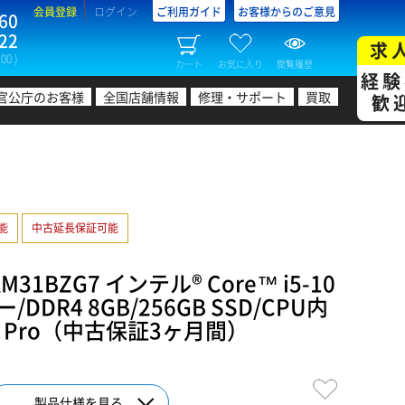
会員登録
ログイン
ご利用ガイド
お客様からのご意見
60
22
求
00 )
カート
お気に入り
閲覧履歴
経験
官公庁のお客様
全国店舗情報
修理・サポート
買取
歓
可能
中古延長保証可能
31BZG7 インテル® Core™ i5-10
/DDR4 8GB/256GB SSD/CPU内
11 Pro（中古保証3ヶ月間）
製品仕様を見る