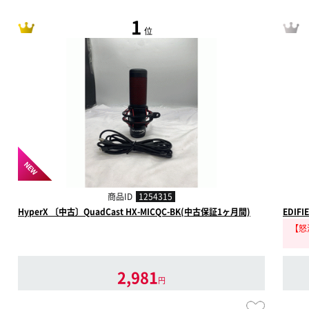
1
位
NEW
商品ID
1254315
HyperX 〔中古〕QuadCast HX-MICQC-BK(中古保証1ヶ月間)
EDIF
【怒涛
2,981
円