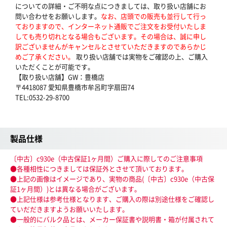
についての詳細・ご不明な点につきましては、取り扱い店舗にお
問い合わせをお願いします。
なお、店頭での販売も並行して行っ
ておりますので、インターネット通販でご注文をお受付いたしま
しても売り切れとなる場合もございます。その場合は、誠に申し
訳ございませんがキャンセルとさせていただきますのであらかじ
めご了承ください。
取り扱い店舗では実物をご確認の上、ご購入
いただくことが可能です。
【取り扱い店舗】GW：豊橋店
〒4418087 愛知県豊橋市牟呂町字扇田74
TEL:0532-29-8700
製品仕様
〔中古〕c930e（中古保証1ヶ月間）ご購入に際してのご注意事項
●各種相性につきましては保証外とさせて頂いております。
●上記の画像はイメージであり、実物の商品(〔中古〕c930e（中古保
証1ヶ月間）)とは異なる場合がございます。
●上記仕様は参考仕様となります、ご購入の際は別途仕様をご確認し
ていだだきますようお願いいたします。
●一般的にバルク品とは、メーカー保証書や説明書・箱が付属されて