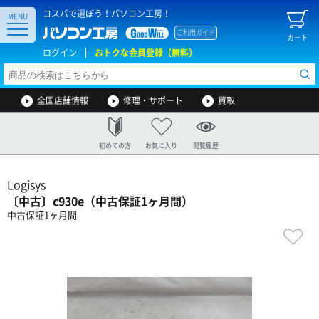
コスパで選ぼう！パソコン工房！
MENU
ご利用ガイド
カート
ログイン
おトクな会員登録（無料）
全国店舗情報
修理・サポート
買取
初めての方
お気に入り
閲覧履歴
Logisys
〔中古〕c930e（中古保証1ヶ月間）
中古保証1ヶ月間