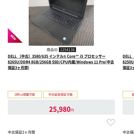
NEW
商品ID
1254136
DELL 〔中古〕3580/635 インテル® Core™ i5 プロセッサー
DELL
8265U/DDR4 8GB/256GB SSD/CPU内蔵/Windows 11 Pro(中古
8250U
保証3ヶ月間)
保証3
Office搭載可能
中古延長保証可能
25,980
円
中古保証3ヶ月間
中古保