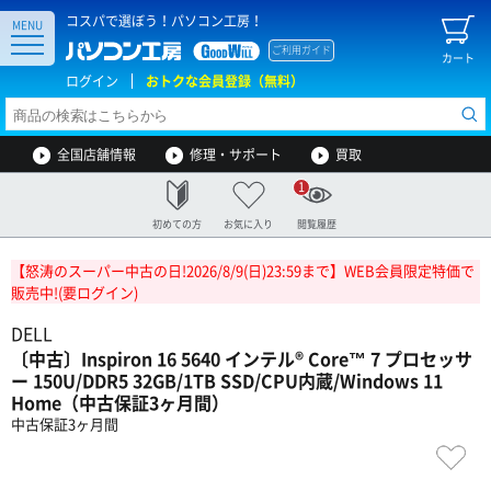
コスパで選ぼう！パソコン工房！
MENU
ご利用ガイド
カート
ログイン
おトクな会員登録（無料）
全国店舗情報
修理・サポート
買取
1
初めての方
お気に入り
閲覧履歴
【怒涛のスーパー中古の日!2026/8/9(日)23:59まで】WEB会員限定特価で
販売中!(要ログイン)
DELL
〔中古〕Inspiron 16 5640 インテル® Core™ 7 プロセッサ
ー 150U/DDR5 32GB/1TB SSD/CPU内蔵/Windows 11
Home（中古保証3ヶ月間）
中古保証3ヶ月間