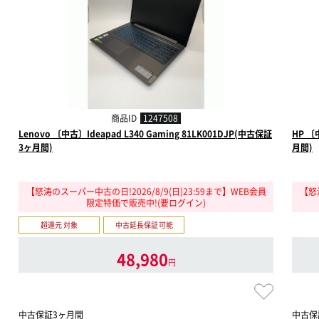
商品ID
1247508
Lenovo 〔中古〕Ideapad L340 Gaming 81LK001DJP(中古保証
HP 〔
3ヶ月間)
月間)
【怒涛のスーパー中古の日!2026/8/9(日)23:59まで】WEB会員
【怒涛
限定特価で販売中!(要ログイン)
超還元 対象
中古延長保証可能
48,980
円
中古保証3ヶ月間
中古保