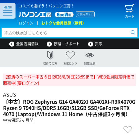
コスパで選ぼう！パソコン工房！
MENU
ご利用ガイド
カート
ログイン
おトクな会員登録（無料）
全国店舗情報
修理・サポート
買取
初めての方
お気に入り
閲覧履歴
【怒涛のスーパー中古の日!2026/8/9(日)23:59まで】WEB会員限定特価で
販売中!(要ログイン)
ASUS
〔中古〕ROG Zephyrus G14 GA402XI GA402XI-R9R4070G
Ryzen 9 7940HS/DDR5 16GB/512GB SSD/GeForce RTX
4070 (Laptop)/Windows 11 Home（中古保証3ヶ月間）
中古保証3ヶ月間