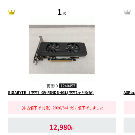
1
位
商品ID
1240457
GIGABYTE 〔中古〕GV-R64D6-4GL(中古1ヶ月保証)
ASRo
【中古値下げ 対象】2026/8/4(火)に値下げしました!
12,980
円