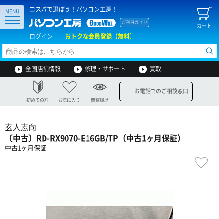
コスパで選ぼう！パソコン工房！
MENU
ご利用ガイド
カート
ログイン
おトクな会員登録（無料）
全国店舗情報
修理・サポート
買取
お電話でのご相談窓口
初めての方
お気に入り
閲覧履歴
玄人志向
〔中古〕RD-RX9070-E16GB/TP（中古1ヶ月保証）
中古1ヶ月保証