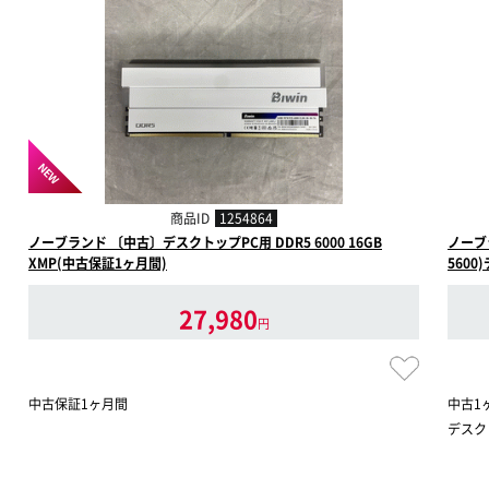
NEW
商品ID
1254864
ノーブランド 〔中古〕デスクトップPC用 DDR5 6000 16GB
ノーブラ
XMP(中古保証1ヶ月間)
560
27,980
円
中古保証1ヶ月間
中古1
デスクト