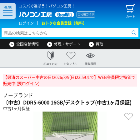
コスパで選ぼう！パソコン工房！
MENU
ご利用ガイド
カート
ログイン
おトクな会員登録（無料）
全国店舗情報
修理・サポート
買取
初めての方
お気に入り
閲覧履歴
【怒涛のスーパー中古の日!2026/8/9(日)23:59まで】WEB会員限定特価で
販売中!(要ログイン)
ノーブランド
〔中古〕DDR5-6000 16GB/デスクトップ(中古1ヶ月保証)
中古1ヶ月保証