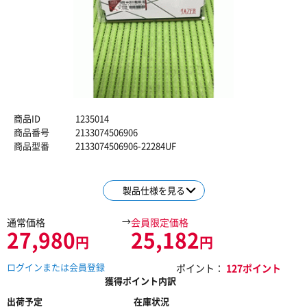
商品ID
1235014
商品番号
2133074506906
商品型番
2133074506906-22284UF
製品仕様を見る
→
通常価格
会員限定価格
27,980
25,182
円
円
ログインまたは会員登録
ポイント：
127ポイント
獲得ポイント内訳
出荷予定
在庫状況