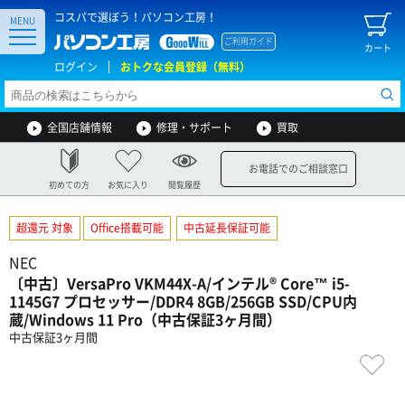
コスパで選ぼう！パソコン工房！
MENU
ご利用ガイド
カート
ログイン
おトクな会員登録（無料）
全国店舗情報
修理・サポート
買取
お電話でのご相談窓口
初めての方
お気に入り
閲覧履歴
超還元 対象
Office搭載可能
中古延長保証可能
NEC
〔中古〕VersaPro VKM44X-A/インテル® Core™ i5-
1145G7 プロセッサー/DDR4 8GB/256GB SSD/CPU内
蔵/Windows 11 Pro（中古保証3ヶ月間）
中古保証3ヶ月間