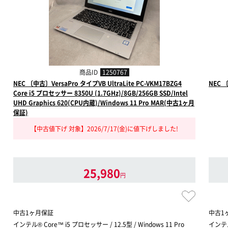
商品ID
1250767
NEC 〔中古〕VersaPro タイプVB UltraLite PC-VKM17BZG4
NEC 
Core i5 プロセッサー 8350U (1.7GHz)/8GB/256GB SSD/Intel
UHD Graphics 620(CPU内蔵)/Windows 11 Pro MAR(中古1ヶ月
保証)
【中古値下げ 対象】2026/7/17(金)に値下げしました!
25,980
円
中古1ヶ月保証
中古1
インテル® Core™ i5 プロセッサー / 12.5型 / Windows 11 Pro
インテル®