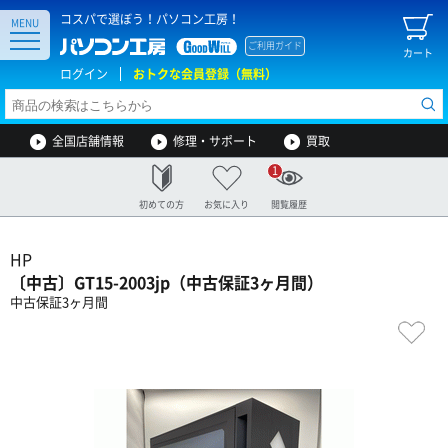
コスパで選ぼう！パソコン工房！
MENU
ご利用ガイド
カート
ログイン
おトクな会員登録（無料）
全国店舗情報
修理・サポート
買取
1
初めての方
お気に入り
閲覧履歴
HP
〔中古〕GT15-2003jp（中古保証3ヶ月間）
中古保証3ヶ月間