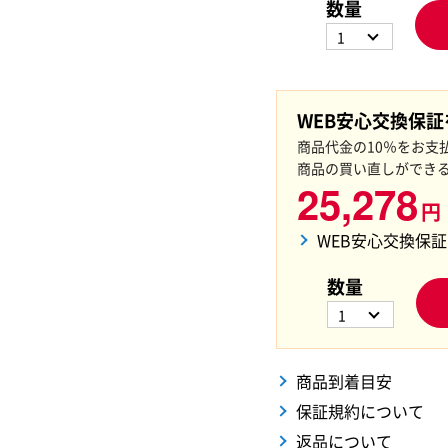
数量
1
WEB安心交換保
商品代金の10％をお支
商品の買い直しができ
25,278
円
WEB安心交換保
数量
1
商品到着目安
保証規約について
返品について