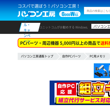
コスパで選ぼう！パソコン工房！
セー
ル・
パソコン
ユニットコムがお勧めする Windows.
キャ
ンペ
ーン
PCパーツ・周辺機器 5,000円以上の商品で
送料
パソコン工房通販トップ
自作PCパーツ
PC用メモリ