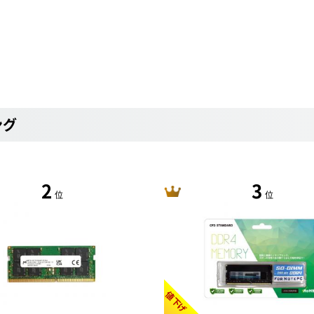
ング
2
3
位
位
値下げ