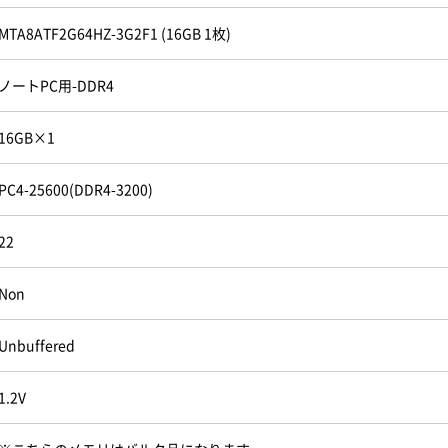
MTA8ATF2G64HZ-3G2F1 (16GB 1枚)
ノートPC用-DDR4
16GB×1
PC4-25600(DDR4-3200)
22
Non
Unbuffered
1.2V