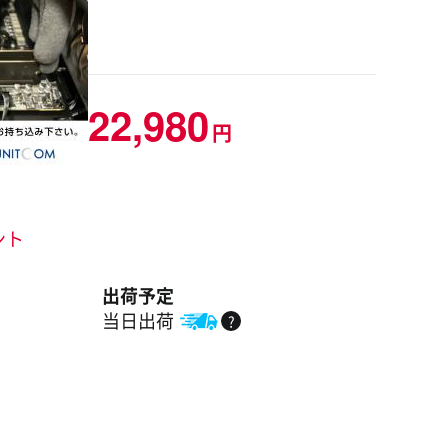
22,980
円
ント
出荷予定
当日出荷
?