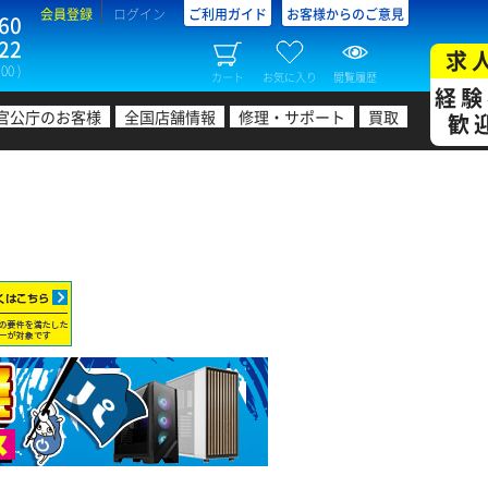
会員登録
ログイン
ご利用ガイド
お客様からのご意見
60
22
求
00 )
カート
お気に入り
閲覧履歴
経験
官公庁のお客様
全国店舗情報
修理・サポート
買取
歓