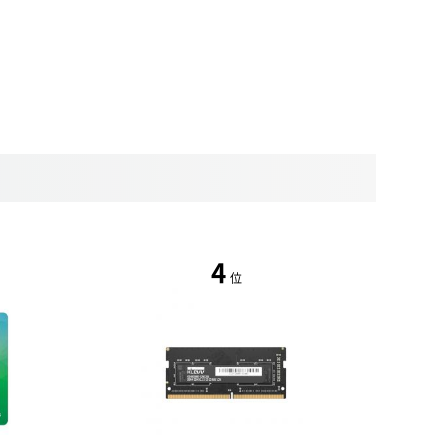
4
位
値下げ