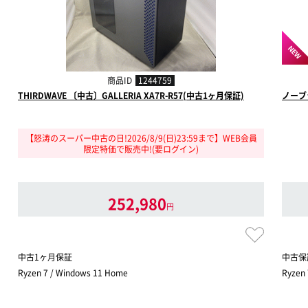
NEW
商品ID
1244759
THIRDWAVE 〔中古〕GALLERIA XA7R-R57(中古1ヶ月保証)
ノーブ
【怒涛のスーパー中古の日!2026/8/9(日)23:59まで】WEB会員
限定特価で販売中!(要ログイン)
252,980
円
中古1ヶ月保証
中古保
Ryzen 7 / Windows 11 Home
Ryzen