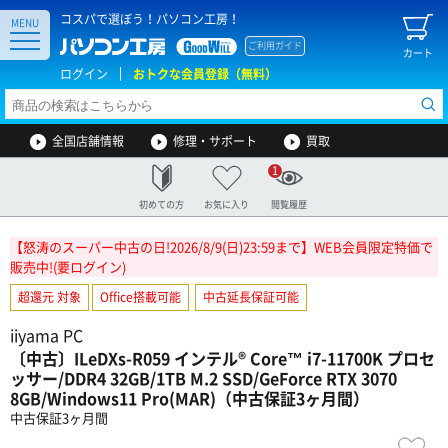
コスパで選ぼう！パソコン工房！
MENU
ご利用ガイド
カート
ログイン
おトクな会員登録（無料）
全国店舗情報
修理・サポート
買取
1
初めての方
お気に入り
閲覧履歴
【怒涛のスーパー中古の日!2026/8/9(日)23:59まで】WEB会員限定特価で
販売中!(要ログイン)
超還元 対象
Office搭載可能
中古延長保証可能
iiyama PC
〔中古〕ILeDXs-R059 インテル® Core™ i7-11700K プロセ
ッサー/DDR4 32GB/1TB M.2 SSD/GeForce RTX 3070
8GB/Windows11 Pro(MAR)（中古保証3ヶ月間）
中古保証3ヶ月間